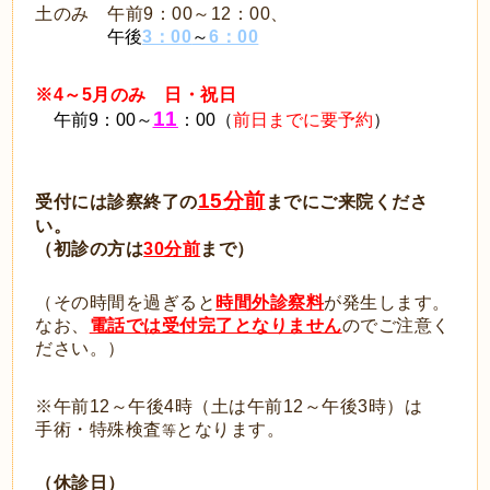
土のみ 午前9：00～12：00、
午後
3：00
～
6：00
※4～5月のみ 日・祝日
11
午前9：00～
：00（
前日までに要予約
）
*：4～5月
であっても学会等で休診となることがあります
15分前
受付には診察終了の
までにご来院くださ
い。
（初診の方は
30分前
まで）
（その時間を過ぎると
時間外診察料
が発生します。
なお、
電話では受付完了となりません
のでご注意く
ださい。）
※午前12～午後4時（土は午前12～午後3時）は
手術・特殊検査
となります。
等
（休診日）