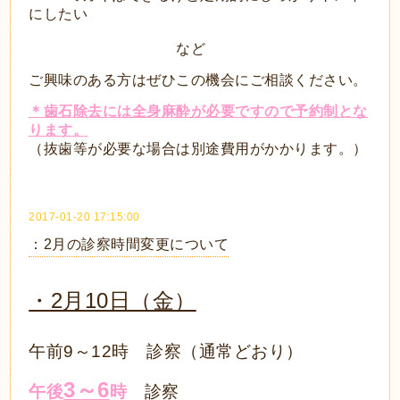
にしたい
など
ご興味のある方はぜひこの機会にご相談ください。
＊歯石除去
には
全身麻酔
が必要ですので
予約制
とな
ります。
（抜歯等が必要な場合は別途費用がかかります。）
2017-01-20 17:15:00
：2月の診察時間変更について
・2月10日（金）
午前9～12時 診察（通常どおり）
3～6
午後
時
診察