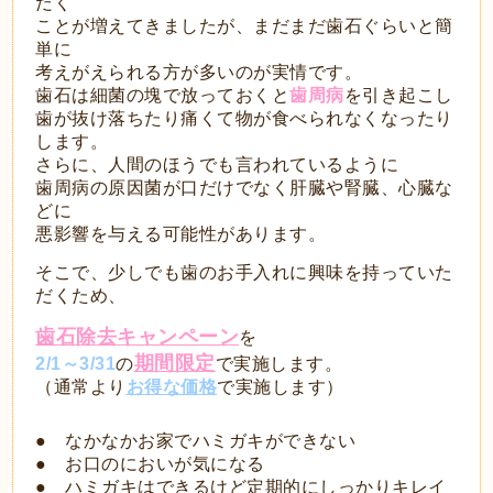
だく
ことが増えてきましたが、まだまだ歯石ぐらいと簡
単に
考えがえられる方が多いのが実情です。
歯石は細菌の塊で
放っておくと
歯周病
を引き起こし
歯が抜け落ちたり痛くて
物が食べられなくなったり
します。
さらに、人間のほうでも言われているように
歯周病の原因菌が口だけでなく肝臓や腎臓、心臓な
どに
悪影響を与える可能性があります。
そこで、少しでも歯のお手入れに興味を持っていた
だくため、
歯石除去キャンペーン
を
期間限定
2/1～3/31
の
で実施します。
（通常より
お得な価格
で実施します）
● なかなかお家でハミガキができない
● お口のにおいが気になる
● ハミガキはできるけど定期的にしっかりキレイ