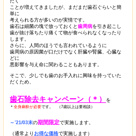
だく
ことが増えてきましたが、まだまだ歯石ぐらいと簡
単に
考えられる方が多いのが実情です。
歯石は細菌の塊で
放っておくと
歯周病
を引き起こし
歯が抜け落ちたり痛くて
物が食べられなくなったり
します。
さらに、人間のほうでも言われているように
歯周病の原因菌が口だけでなく肝臓や腎臓、心臓な
どに
悪影響を与え命に関わることもあります。
そこで、少しでも歯のお手入れに興味を持っていた
だくため、
歯石除去キャンペーン（＊）
を
＊
全身麻酔が必要
です。 （7歳以上は要相談）
期間限定
～’21/03末
の
で実施します。
（通常より
お
得な価格
で実施します）