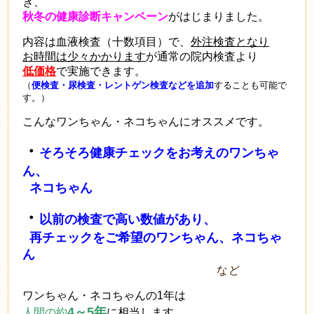
き、
秋冬の健康診断キャンペーン
がはじまりました。
内容は血液検査（十数項目）で、
外注検査となり
お時間は少々かかります
が
通常の院内検査より
低価格
で実施できます。
（
便検査・尿検査・レントゲン検査などを追加
することも可能で
す。）
こんなワンちゃん・ネコちゃんにオススメです。
・
そろそろ健康チェックをお考えのワンちゃ
ん、
ネコちゃん
・
以前の検査で高い数値があり、
再チェックをご希望のワンちゃん、ネコちゃ
ん
など
ワンちゃん・ネコちゃんの1年は
4～5年
人間の約
に相当します。