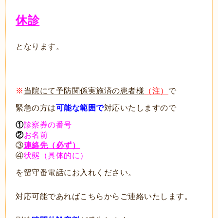
休診
となります。
※
当院にて予防関係実施済の患者様
（注）
で
緊急の方は
可能な範囲で
対応いたしますので
①
診察券の番号
②
お名前
③
連絡先（必ず）
④
状態（具体的に）
を留守番電話にお入れください。
対応可能であればこちらからご連絡いたします。