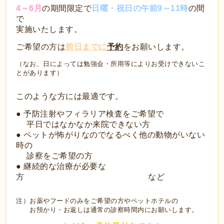
4～6月
の期間限定で
日曜・祝日の午前9～11時
の間
で
実施いたします。
ご希望の方は
前日までに
予約
をお願いします。
（なお、日によっては勉強会・所用等によりお受けできないこ
とがあります）
このような方には最適です。
● 予防注射やフィラリア検査をご希望で
平日ではなかなか来院できない方
●
ペットが怖がりなのでなるべく他の動物がいない
時の
診察をご希望の方
●
継続的な治療が必要な
方
など
注）お薬やフードのみをご希望の方やペットホテルの
お預かり・お返しは
通常の診察時間内にお願いします。